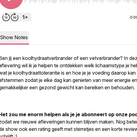
Use Left/Right to seek, Home/End to jump to start o
0:0
Show Notes
Ben jij een koolhydraatverbrander of een vetverbrander? In de
aflevering wil ik je helpen te ontdekken welk lichaamstype je he
wat je koolhydraattolerantie is en hoe je je voeding daarop kan
afstemmen zodat je elke dag kan genieten van meer energie e
gemakkelijker een gezond gewicht kan bereiken en behouden.
Het zou me enorm helpen als je je abonneert op onze po
zodat we nieuwe afleveringen kunnen blijven maken. Nog beter 
de show ook een rating geeft met sterretjes en een korte revie
schrijft :)