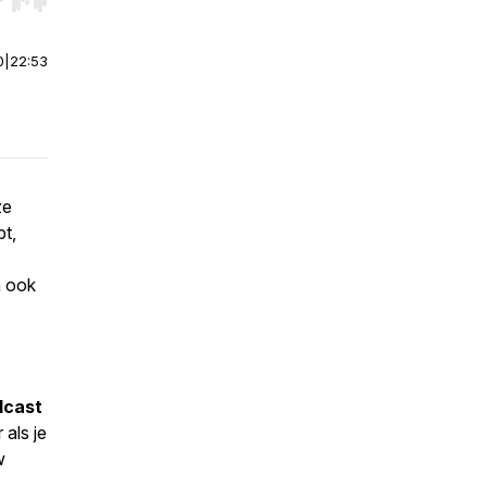
r end. Hold shift to jump forward or backward.
0
|
22:53
ze
bt,
n ook
dcast
als je
w