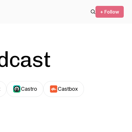
+ Follow
odcast
t
Castro
Castbox